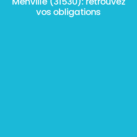
Menville (31530): retrouvez
vos obligations
Mesurage
BOUTIN