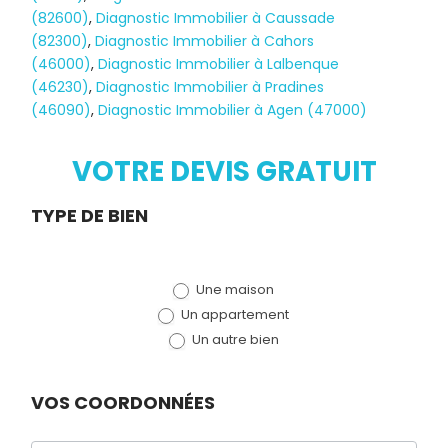
(82600)
,
Diagnostic Immobilier à Caussade
(82300)
,
Diagnostic Immobilier à Cahors
(46000)
,
Diagnostic Immobilier à Lalbenque
Diagnostic
(46230)
,
Diagnostic Immobilier à Pradines
(46090)
,
Diagnostic Immobilier à Agen (47000)
TERMITES
VOTRE DEVIS GRATUIT
Demande
TYPE DE BIEN
de devis
Une maison
(bloc)
Un appartement
Un autre bien
VOS COORDONNÉES