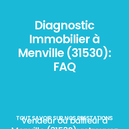
Diagnostic
Immobilier à
Menville (31530):
FAQ
TOUT SAVOIR SUR NOS PRESTATIONS
Vendeur ou bailleur à