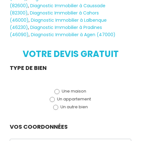
(82600)
,
Diagnostic Immobilier à Caussade
(82300)
,
Diagnostic Immobilier à Cahors
(46000)
,
Diagnostic Immobilier à Lalbenque
Diagnostic
(46230)
,
Diagnostic Immobilier à Pradines
(46090)
,
Diagnostic Immobilier à Agen (47000)
TERMITES
VOTRE DEVIS GRATUIT
Demande
TYPE DE BIEN
de devis
Une maison
(bloc)
Un appartement
Un autre bien
VOS COORDONNÉES