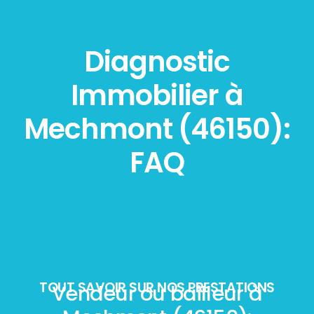
Diagnostic
Immobilier à
Mechmont (46150):
FAQ
TOUT SAVOIR SUR NOS PRESTATIONS
Vendeur ou bailleur à