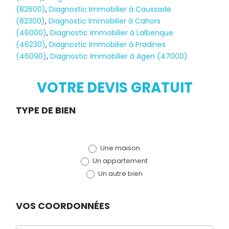
(82600)
,
Diagnostic Immobilier à Caussade
(82300)
,
Diagnostic Immobilier à Cahors
(46000)
,
Diagnostic Immobilier à Lalbenque
Diagnostic
(46230)
,
Diagnostic Immobilier à Pradines
(46090)
,
Diagnostic Immobilier à Agen (47000)
TERMITES
VOTRE DEVIS GRATUIT
Demande
TYPE DE BIEN
de devis
Une maison
(bloc)
Un appartement
Un autre bien
VOS COORDONNÉES