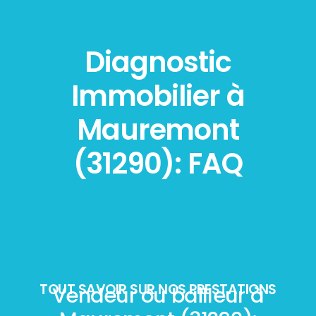
Diagnostic
Immobilier à
Mauremont
(31290): FAQ
TOUT SAVOIR SUR NOS PRESTATIONS
Vendeur ou bailleur à