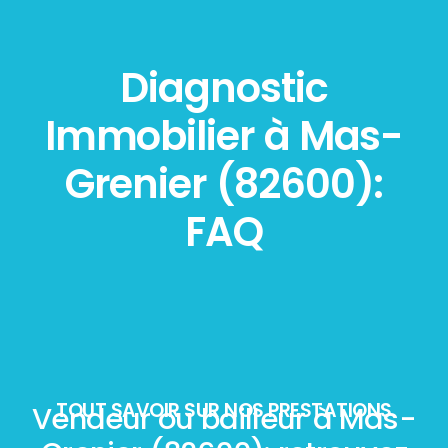
Diagnostic
Immobilier à Mas-
Grenier (82600):
FAQ
TOUT SAVOIR SUR NOS PRESTATIONS
Vendeur ou bailleur à Mas-