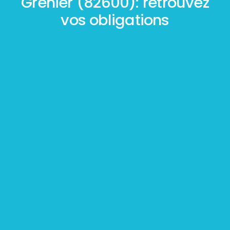
Grenier (82600): retrouvez
vos obligations
Mesurage
BOUTIN