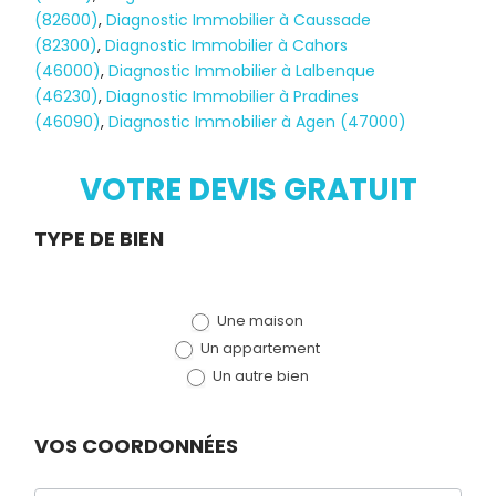
(82600)
,
Diagnostic Immobilier à Caussade
(82300)
,
Diagnostic Immobilier à Cahors
(46000)
,
Diagnostic Immobilier à Lalbenque
Diagnostic
(46230)
,
Diagnostic Immobilier à Pradines
(46090)
,
Diagnostic Immobilier à Agen (47000)
TERMITES
VOTRE DEVIS GRATUIT
Demande
TYPE DE BIEN
de devis
Une maison
(bloc)
Un appartement
Un autre bien
VOS COORDONNÉES