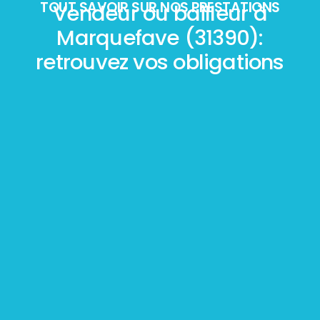
TOUT SAVOIR SUR NOS PRESTATIONS
Vendeur ou bailleur à
Marquefave (31390):
retrouvez vos obligations
Mesurage