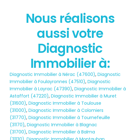
Nous réalisons
État des risques
aussi votre
POLLUTION
Diagnostic
Immobilier à:
Diagnostic Immobilier à Nérac (47600)
,
Diagnostic
Immobilier à Foulayronnes (47510)
,
Diagnostic
Immobilier à Layrac (47390)
,
Diagnostic Immobilier à
Astaffort (47220)
,
Diagnostic Immobilier à Muret
(31600)
,
Diagnostic Immobilier à Toulouse
(31000)
,
Diagnostic Immobilier à Colomiers
(31770)
,
Diagnostic Immobilier à Tournefeuille
(31170)
,
Diagnostic Immobilier à Blagnac
(31700)
,
Diagnostic Immobilier à Balma
(31130)
,
Diagnostic Immobilier à Montauban