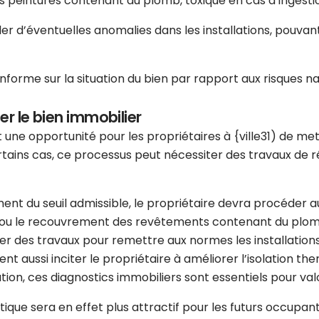
es peintures contenant du plomb, toxique en cas d’ingesti
er d’éventuelles anomalies dans les installations, pouva
nforme sur la situation du bien par rapport aux risques nat
er le bien immobilier
 une opportunité pour les propriétaires à {ville31) de met
tains cas, ce processus peut nécessiter des travaux de rén
ment du seuil admissible, le propriétaire devra procéder
ou le recouvrement des revêtements contenant du plomb si
ner des travaux pour remettre aux normes les installatio
ent aussi inciter le propriétaire à améliorer l’isolation th
ion, ces diagnostics immobiliers sont essentiels pour val
e sera en effet plus attractif pour les futurs occupants