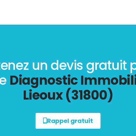
enez un devis gratuit 
re
Diagnostic Immobili
Lieoux (31800)
Rappel gratuit