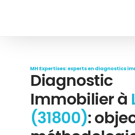
MH Expertises: experts en diagnostics im
Diagnostic
Immobilier à
(31800)
: objec