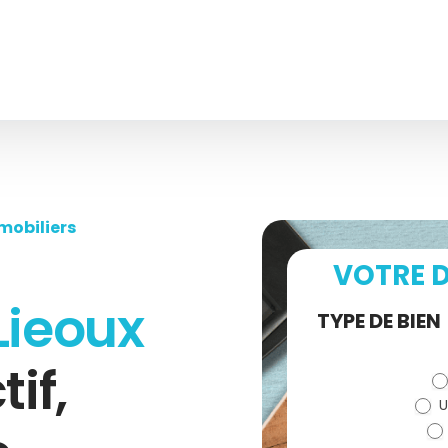
mobiliers
VOTRE D
Lieoux
Demande
TYPE DE BIEN
de devis
tif,
U
(bloc)