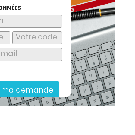
ONNÉES
laire, j’accepte que les informations
itées dans le cadre de la demande de
ion commerciale qui peut en découler.
r ma demande