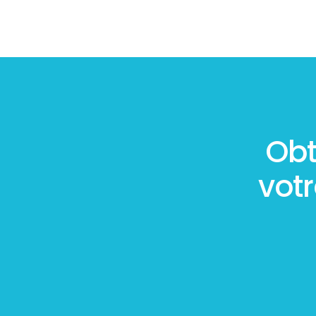
Obt
vot