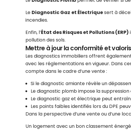
Le
Diagnostic Plomb
permet de vérifier si d
Le
Diagnostic Gaz
et Électrique
sert à décel
incendies.
Enfin, l’
État des Risques et Pollutions (ERP)
i
pollution des sols.
Mettre à jour la conformité et valoris
Les diagnostics immobiliers offrent également
avec les réglementations en vigueur. Dans cer
compte dans le cadre d’une vente :
Si le diagnostic amiante révèle un dépasse
Le diagnostic plomb impose la suppression 
Le diagnostic gaz et électrique peut entraî
Les points faibles identifiés lors du DPE peuv
Dans la perspective d’une vente ou d’une locat
Un logement avec un bon classement énergétiqu