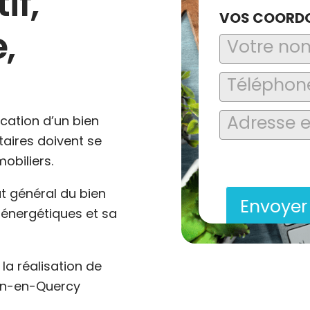
if,
VOS COORD
,
ocation d’un bien
ataires doivent se
En soumettant ce formu
obiliers.
saisies soient explo
contact et de la relat
at général du bien
Envoye
énergétiques et sa
a réalisation de
non-en-Quercy