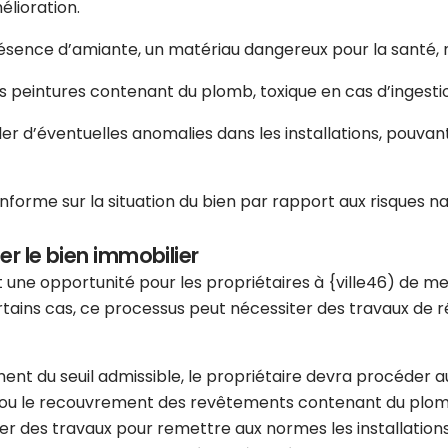
élioration.
résence d’amiante, un matériau dangereux pour la santé, n
es peintures contenant du plomb, toxique en cas d’ingesti
er d’éventuelles anomalies dans les installations, pouva
nforme sur la situation du bien par rapport aux risques nat
er le bien immobilier
 une opportunité pour les propriétaires à {ville46) de me
tains cas, ce processus peut nécessiter des travaux de rén
ment du seuil admissible, le propriétaire devra procéder
ou le recouvrement des revêtements contenant du plomb si
ner des travaux pour remettre aux normes les installatio