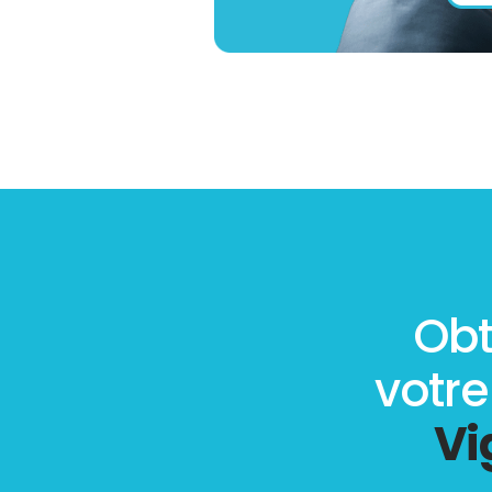
Obt
votr
Vi