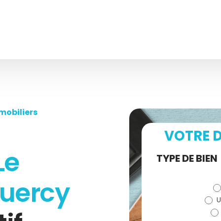
mobiliers
VOTRE D
Le
Demande
TYPE DE BIEN
de devis
uercy
U
(bloc)