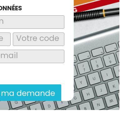
ONNÉES
laire, j’accepte que les informations
itées dans le cadre de la demande de
ion commerciale qui peut en découler.
r ma demande