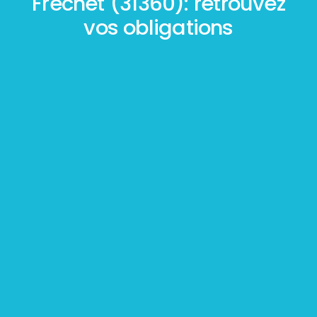
Fréchet (31360): retrouvez
vos obligations
Mesurage
BOUTIN