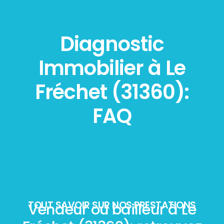
Diagnostic
Immobilier à Le
Fréchet (31360):
FAQ
TOUT SAVOIR SUR NOS PRESTATIONS
Vendeur ou bailleur à Le