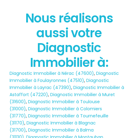
Nous réalisons
État des risques
aussi votre
POLLUTION
Diagnostic
Immobilier à:
Diagnostic Immobilier à Nérac (47600)
,
Diagnostic
Immobilier à Foulayronnes (47510)
,
Diagnostic
Immobilier à Layrac (47390)
,
Diagnostic Immobilier à
Astaffort (47220)
,
Diagnostic Immobilier à Muret
(31600)
,
Diagnostic Immobilier à Toulouse
(31000)
,
Diagnostic Immobilier à Colomiers
(31770)
,
Diagnostic Immobilier à Tournefeuille
(31170)
,
Diagnostic Immobilier à Blagnac
(31700)
,
Diagnostic Immobilier à Balma
(31130)
,
Diagnostic Immobilier à Montauban