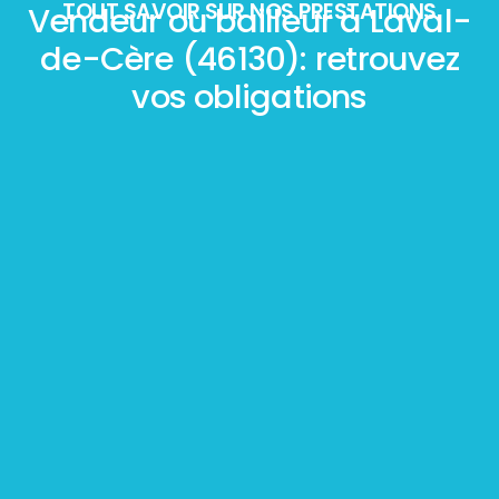
TOUT SAVOIR SUR NOS PRESTATIONS
Vendeur ou bailleur à Laval-
de-Cère (46130): retrouvez
vos obligations
Mesurage