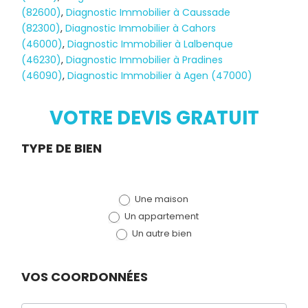
(82600)
,
Diagnostic Immobilier à Caussade
(82300)
,
Diagnostic Immobilier à Cahors
(46000)
,
Diagnostic Immobilier à Lalbenque
Diagnostic
(46230)
,
Diagnostic Immobilier à Pradines
(46090)
,
Diagnostic Immobilier à Agen (47000)
TERMITES
VOTRE DEVIS GRATUIT
Demande
TYPE DE BIEN
de devis
Une maison
(bloc)
Un appartement
Un autre bien
VOS COORDONNÉES