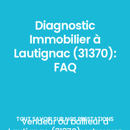
Diagnostic
Immobilier à
Lautignac (31370):
FAQ
TOUT SAVOIR SUR NOS PRESTATIONS
Vendeur ou bailleur à