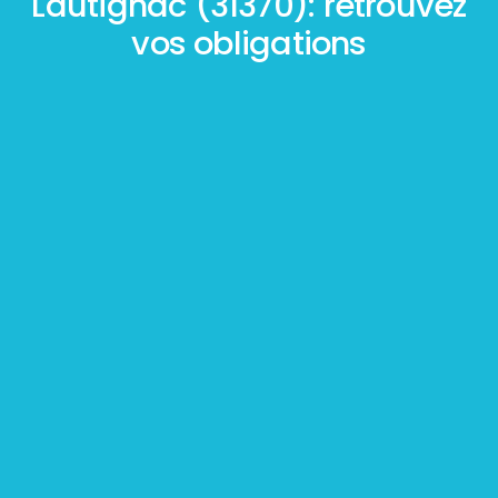
Lautignac (31370): retrouvez
vos obligations
Mesurage
BOUTIN