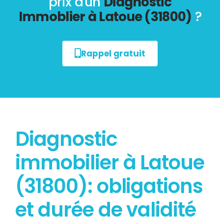
prix d'un
Diagnostic
Immoblier à Latoue (31800)
?
Rappel gratuit
Diagnostic
immobilier à Latoue
(31800): obligations
et durée de validité