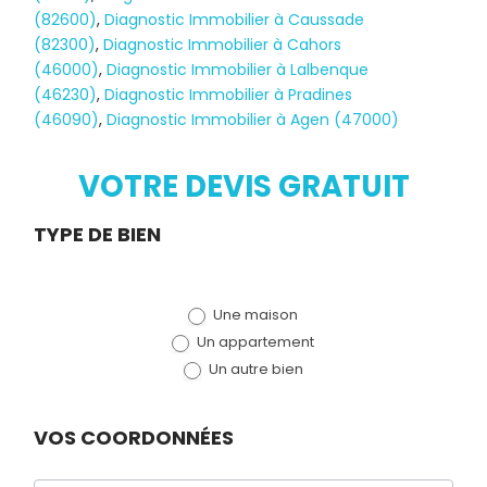
(82600)
,
Diagnostic Immobilier à Caussade
(82300)
,
Diagnostic Immobilier à Cahors
(46000)
,
Diagnostic Immobilier à Lalbenque
Diagnostic
(46230)
,
Diagnostic Immobilier à Pradines
(46090)
,
Diagnostic Immobilier à Agen (47000)
TERMITES
VOTRE DEVIS GRATUIT
Demande
TYPE DE BIEN
de devis
Une maison
(bloc)
Un appartement
Un autre bien
VOS COORDONNÉES