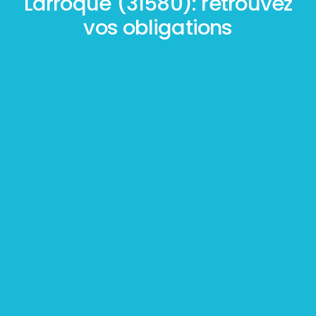
Larroque (31580): retrouvez
vos obligations
Mesurage
BOUTIN