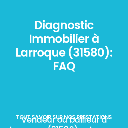
Diagnostic
Immobilier à
Larroque (31580):
FAQ
TOUT SAVOIR SUR NOS PRESTATIONS
Vendeur ou bailleur à