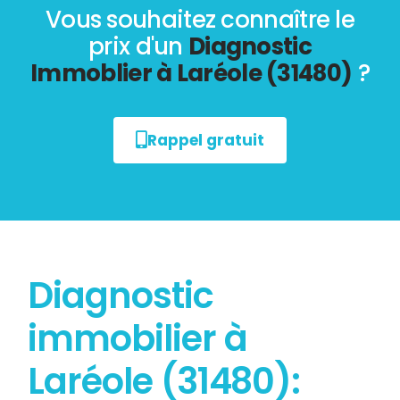
Vous souhaitez connaître le
prix d'un
Diagnostic
Immoblier à Laréole (31480)
?
Rappel gratuit
Diagnostic
immobilier à
Laréole (31480):