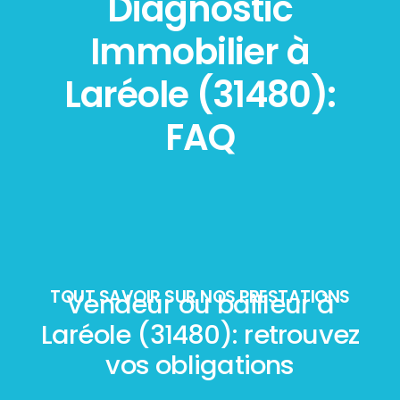
Diagnostic
Immobilier à
Laréole (31480):
FAQ
TOUT SAVOIR SUR NOS PRESTATIONS
Vendeur ou bailleur à
Laréole (31480): retrouvez
vos obligations