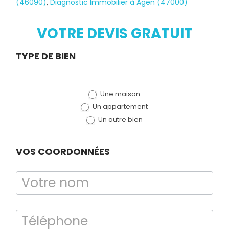
(46090)
,
Diagnostic Immobilier à Agen (47000)
Diagnostic
TERMITES
VOTRE DEVIS GRATUIT
Demande
TYPE DE BIEN
de devis
Une maison
(bloc)
Un appartement
Un autre bien
VOS COORDONNÉES