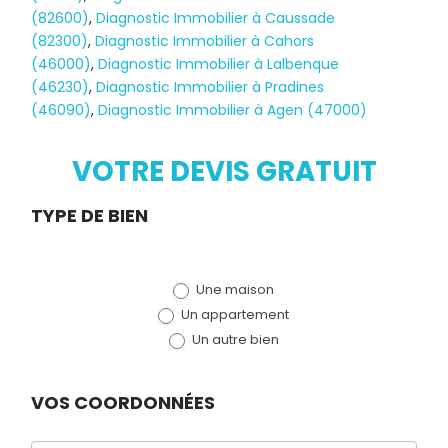
(82600)
,
Diagnostic Immobilier à Caussade
(82300)
,
Diagnostic Immobilier à Cahors
(46000)
,
Diagnostic Immobilier à Lalbenque
Diagnostic
(46230)
,
Diagnostic Immobilier à Pradines
(46090)
,
Diagnostic Immobilier à Agen (47000)
TERMITES
VOTRE DEVIS GRATUIT
Demande
TYPE DE BIEN
de devis
Une maison
(bloc)
Un appartement
Un autre bien
VOS COORDONNÉES