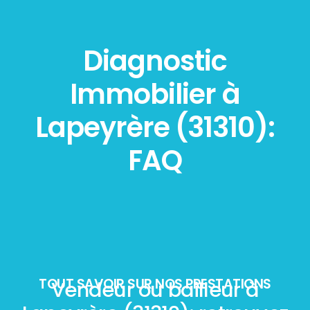
Diagnostic
Immobilier à
Lapeyrère (31310):
FAQ
TOUT SAVOIR SUR NOS PRESTATIONS
Vendeur ou bailleur à