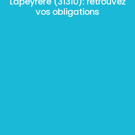
Lapeyrère (31310): retrouvez
vos obligations
Mesurage
BOUTIN