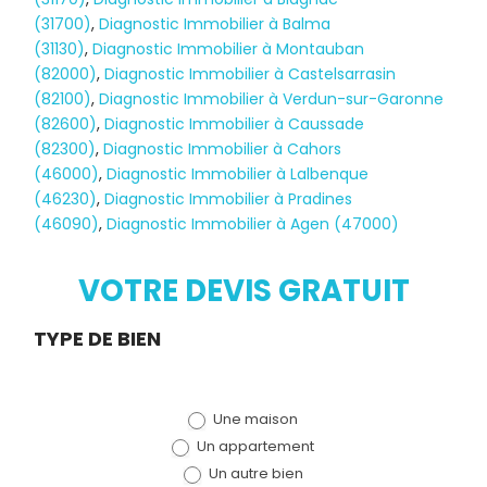
(31700)
,
Diagnostic Immobilier à Balma
(31130)
,
Diagnostic Immobilier à Montauban
(82000)
,
Diagnostic Immobilier à Castelsarrasin
(82100)
,
Diagnostic Immobilier à Verdun-sur-Garonne
(82600)
,
Diagnostic Immobilier à Caussade
(82300)
,
Diagnostic Immobilier à Cahors
(46000)
,
Diagnostic Immobilier à Lalbenque
Diagnostic
(46230)
,
Diagnostic Immobilier à Pradines
(46090)
,
Diagnostic Immobilier à Agen (47000)
TERMITES
VOTRE DEVIS GRATUIT
Demande
TYPE DE BIEN
de devis
Une maison
(bloc)
Un appartement
Un autre bien