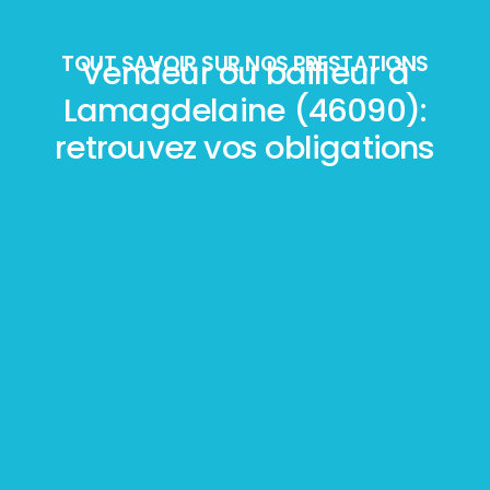
TOUT SAVOIR SUR NOS PRESTATIONS
Vendeur ou bailleur à
Lamagdelaine (46090):
retrouvez vos obligations