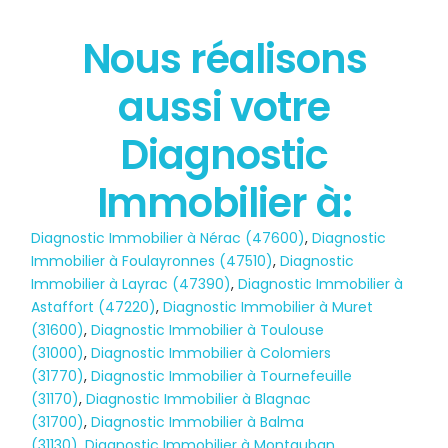
Nous réalisons
État des risques
aussi votre
POLLUTION
Diagnostic
Immobilier à:
Diagnostic Immobilier à Nérac (47600)
,
Diagnostic
Immobilier à Foulayronnes (47510)
,
Diagnostic
Immobilier à Layrac (47390)
,
Diagnostic Immobilier à
Astaffort (47220)
,
Diagnostic Immobilier à Muret
(31600)
,
Diagnostic Immobilier à Toulouse
(31000)
,
Diagnostic Immobilier à Colomiers
(31770)
,
Diagnostic Immobilier à Tournefeuille
(31170)
,
Diagnostic Immobilier à Blagnac
(31700)
,
Diagnostic Immobilier à Balma
(31130)
,
Diagnostic Immobilier à Montauban