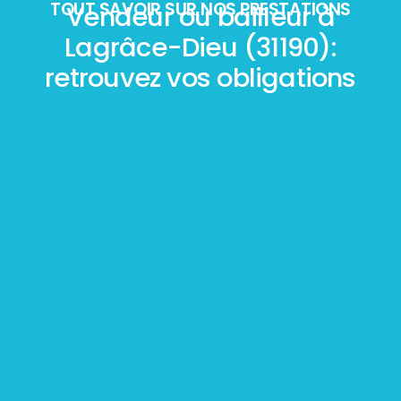
TOUT SAVOIR SUR NOS PRESTATIONS
Vendeur ou bailleur à
Lagrâce-Dieu (31190):
retrouvez vos obligations
Mesurage