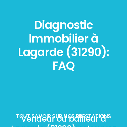
Diagnostic
Immobilier à
Lagarde (31290):
FAQ
TOUT SAVOIR SUR NOS PRESTATIONS
Vendeur ou bailleur à