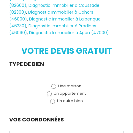
(82600)
,
Diagnostic Immobilier à Caussade
(82300)
,
Diagnostic Immobilier à Cahors
(46000)
,
Diagnostic Immobilier à Lalbenque
Diagnostic
(46230)
,
Diagnostic Immobilier à Pradines
(46090)
,
Diagnostic Immobilier à Agen (47000)
TERMITES
VOTRE DEVIS GRATUIT
Demande
TYPE DE BIEN
de devis
Une maison
(bloc)
Un appartement
Un autre bien
VOS COORDONNÉES