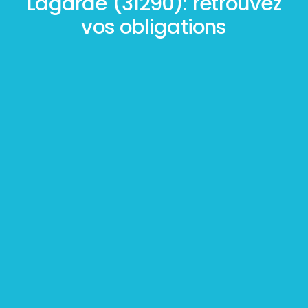
Lagarde (31290): retrouvez
vos obligations
Mesurage
BOUTIN