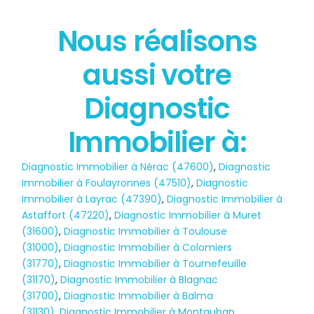
Nous réalisons
État des risques
aussi votre
POLLUTION
Diagnostic
Immobilier à:
Diagnostic Immobilier à Nérac (47600)
,
Diagnostic
Immobilier à Foulayronnes (47510)
,
Diagnostic
Immobilier à Layrac (47390)
,
Diagnostic Immobilier à
Astaffort (47220)
,
Diagnostic Immobilier à Muret
(31600)
,
Diagnostic Immobilier à Toulouse
(31000)
,
Diagnostic Immobilier à Colomiers
(31770)
,
Diagnostic Immobilier à Tournefeuille
(31170)
,
Diagnostic Immobilier à Blagnac
(31700)
,
Diagnostic Immobilier à Balma
(31130)
,
Diagnostic Immobilier à Montauban