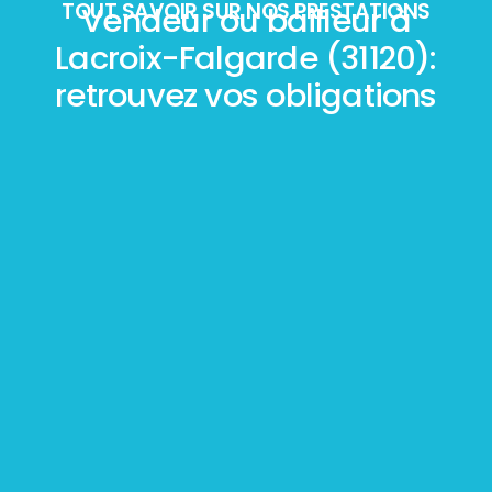
TOUT SAVOIR SUR NOS PRESTATIONS
Vendeur ou bailleur à
Lacroix-Falgarde (31120):
retrouvez vos obligations
Mesurage