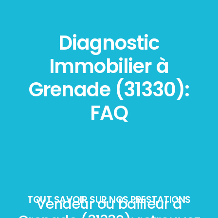
Diagnostic
Immobilier à
Grenade (31330):
FAQ
TOUT SAVOIR SUR NOS PRESTATIONS
Vendeur ou bailleur à