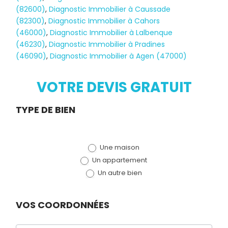
(82600)
,
Diagnostic Immobilier à Caussade
(82300)
,
Diagnostic Immobilier à Cahors
(46000)
,
Diagnostic Immobilier à Lalbenque
Diagnostic
(46230)
,
Diagnostic Immobilier à Pradines
(46090)
,
Diagnostic Immobilier à Agen (47000)
TERMITES
VOTRE DEVIS GRATUIT
Demande
TYPE DE BIEN
de devis
Une maison
(bloc)
Un appartement
Un autre bien
VOS COORDONNÉES