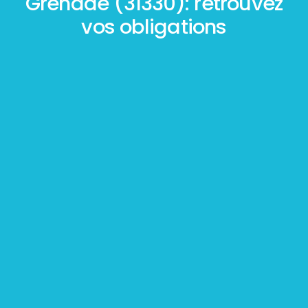
Grenade (31330): retrouvez
vos obligations
Mesurage
BOUTIN