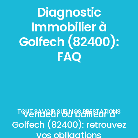
Diagnostic
Immobilier à
Golfech (82400):
FAQ
TOUT SAVOIR SUR NOS PRESTATIONS
Vendeur ou bailleur à
Golfech (82400): retrouvez
vos obligations