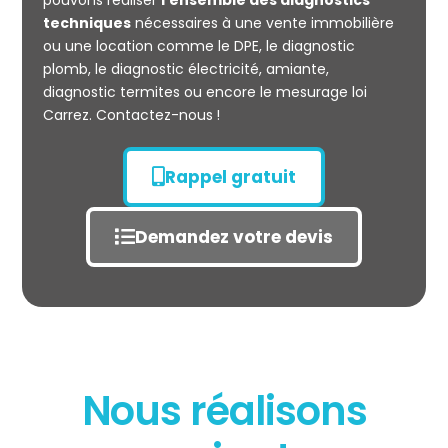
pouvons réaliser
l’ensemble des diagnostics
techniques
nécessaires à une vente immobilière
ou une location comme le DPE, le diagnostic
plomb, le diagnostic électricité, amiante,
diagnostic termites ou encore le mesurage loi
Carrez. Contactez-nous !
Rappel gratuit
Demandez votre devis
Nous réalisons
État des risques