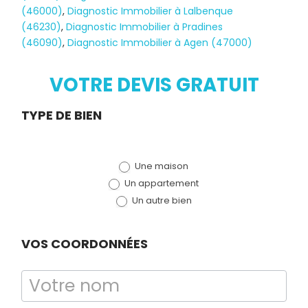
(46000)
,
Diagnostic Immobilier à Lalbenque
Diagnostic
(46230)
,
Diagnostic Immobilier à Pradines
(46090)
,
Diagnostic Immobilier à Agen (47000)
TERMITES
VOTRE DEVIS GRATUIT
Demande
TYPE DE BIEN
de devis
Une maison
(bloc)
Un appartement
Un autre bien
VOS COORDONNÉES