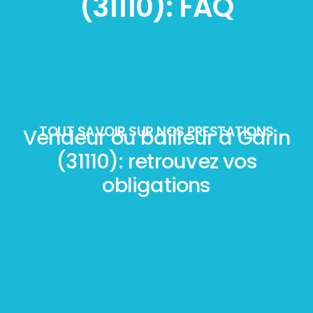
(31110): FAQ
TOUT SAVOIR SUR NOS PRESTATIONS
Vendeur ou bailleur à Garin
(31110): retrouvez vos
obligations