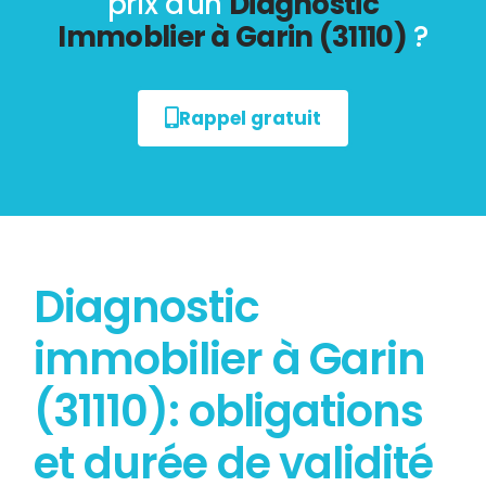
prix d'un
Diagnostic
Immoblier à Garin (31110)
?
Rappel gratuit
Diagnostic
immobilier à Garin
(31110): obligations
et durée de validité