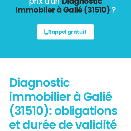
prix d'un
Diagnostic
Immoblier à Galié (31510)
?
Rappel gratuit
Diagnostic
immobilier à Galié
(31510): obligations
et durée de validité