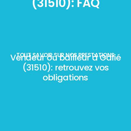
(31510): FAQ
TOUT SAVOIR SUR NOS PRESTATIONS
Vendeur ou bailleur à Galié
(31510): retrouvez vos
obligations