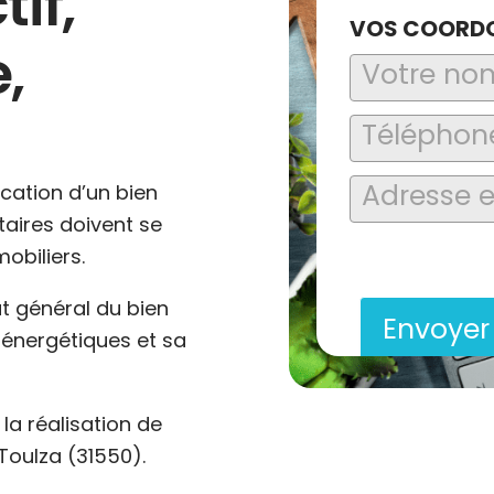
tif,
VOS COORD
,
ocation d’un bien
ataires doivent se
En soumettant ce formu
obiliers.
saisies soient explo
contact et de la relat
at général du bien
Envoye
énergétiques et sa
a réalisation de
Toulza (31550).