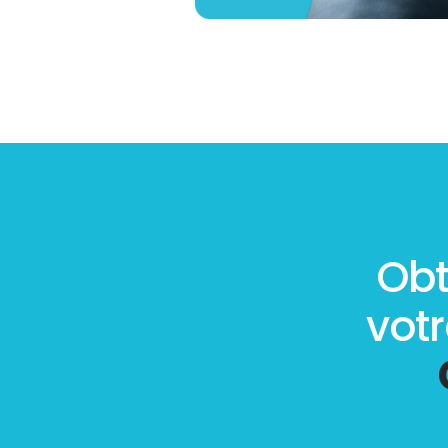
Obt
vot