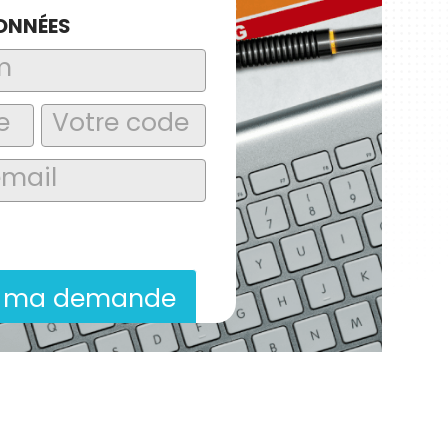
ONNÉES
laire, j’accepte que les informations
itées dans le cadre de la demande de
ion commerciale qui peut en découler.
r ma demande