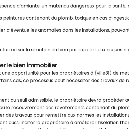
résence d’amiante, un matériau dangereux pour la santé, n
es peintures contenant du plomb, toxique en cas d’ingesti
er d’éventuelles anomalies dans les installations, pouva
nforme sur la situation du bien par rapport aux risques nat
er le bien immobilier
 une opportunité pour les propriétaires à {ville31) de met
tains cas, ce processus peut nécessiter des travaux de rén
ment du seuil admissible, le propriétaire devra procéder
ou le recouvrement des revêtements contenant du plomb si
ner des travaux pour remettre aux normes les installatio
ent aussi inciter le propriétaire à améliorer l’isolation th