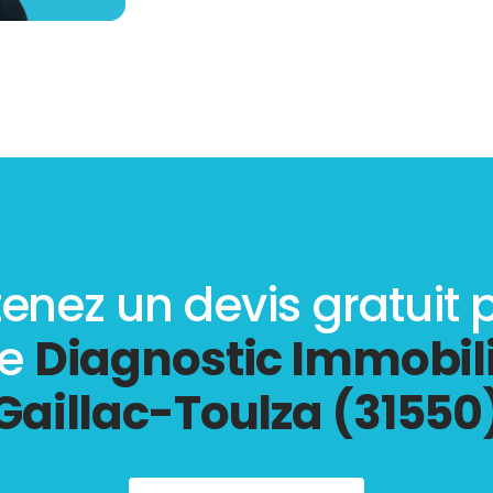
enez un devis gratuit 
re
Diagnostic Immobili
Gaillac-Toulza (31550