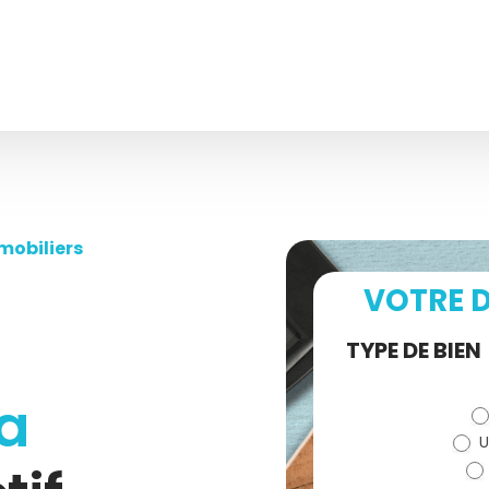
mobiliers
VOTRE D
Demande
TYPE DE BIEN
de devis
a
U
(bloc)