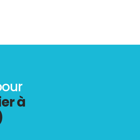
pour
er à
)