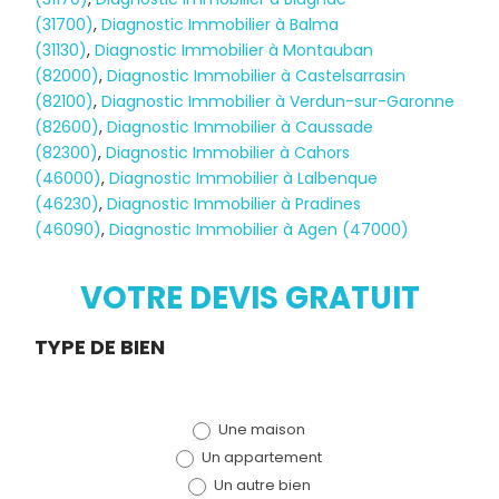
(31700)
,
Diagnostic Immobilier à Balma
(31130)
,
Diagnostic Immobilier à Montauban
(82000)
,
Diagnostic Immobilier à Castelsarrasin
(82100)
,
Diagnostic Immobilier à Verdun-sur-Garonne
(82600)
,
Diagnostic Immobilier à Caussade
(82300)
,
Diagnostic Immobilier à Cahors
(46000)
,
Diagnostic Immobilier à Lalbenque
Diagnostic
(46230)
,
Diagnostic Immobilier à Pradines
(46090)
,
Diagnostic Immobilier à Agen (47000)
TERMITES
VOTRE DEVIS GRATUIT
Demande
TYPE DE BIEN
de devis
Une maison
(bloc)
Un appartement
Un autre bien