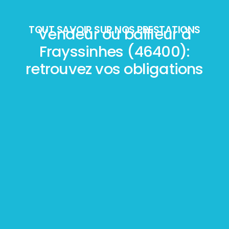
TOUT SAVOIR SUR NOS PRESTATIONS
Vendeur ou bailleur à
Frayssinhes (46400):
retrouvez vos obligations