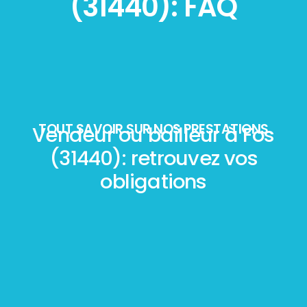
(31440): FAQ
TOUT SAVOIR SUR NOS PRESTATIONS
Vendeur ou bailleur à Fos
(31440): retrouvez vos
obligations