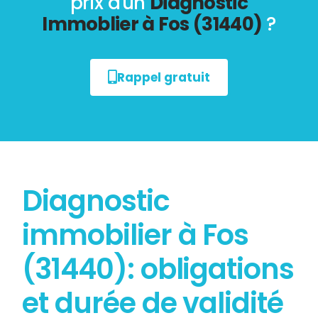
prix d'un
Diagnostic
Immoblier à Fos (31440)
?
Rappel gratuit
Diagnostic
immobilier à Fos
(31440): obligations
et durée de validité