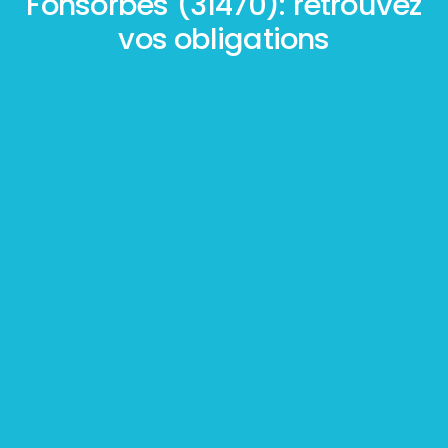
Fonsorbes (31470): retrouvez
vos obligations
Mesurage
BOUTIN