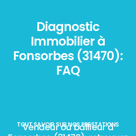
Diagnostic
Immobilier à
Fonsorbes (31470):
FAQ
TOUT SAVOIR SUR NOS PRESTATIONS
Vendeur ou bailleur à