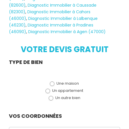
(82600)
,
Diagnostic Immobilier à Caussade
(82300)
,
Diagnostic Immobilier à Cahors
(46000)
,
Diagnostic Immobilier à Lalbenque
Diagnostic
(46230)
,
Diagnostic Immobilier à Pradines
(46090)
,
Diagnostic Immobilier à Agen (47000)
TERMITES
VOTRE DEVIS GRATUIT
Demande
TYPE DE BIEN
de devis
Une maison
(bloc)
Un appartement
Un autre bien
VOS COORDONNÉES