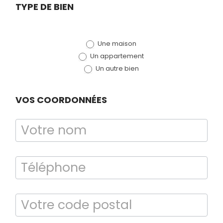
Demande
TYPE DE BIEN
de devis
Une maison
(bloc)
Un appartement
Un autre bien
VOS COORDONNÉES
Bilan énergétique
DPE