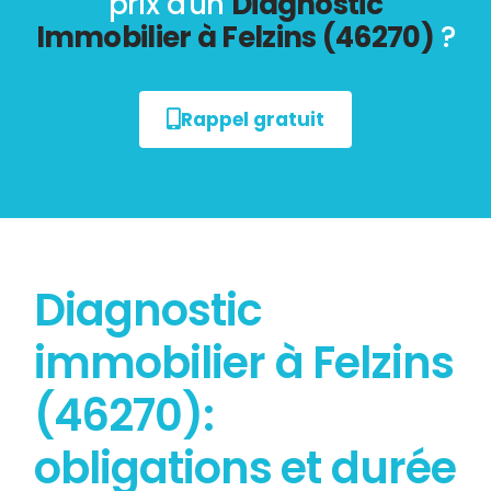
prix d'un
Diagnostic
Immobilier à Felzins (46270)
?
Rappel gratuit
Diagnostic
immobilier à Felzins
(46270):
obligations et durée