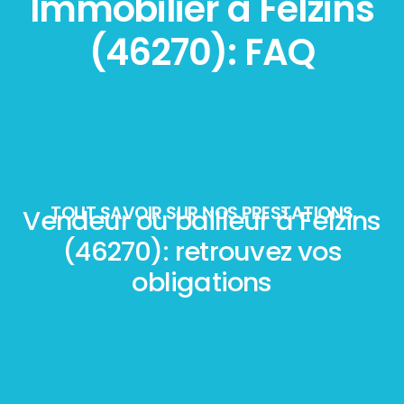
Immobilier à Felzins
(46270): FAQ
TOUT SAVOIR SUR NOS PRESTATIONS
Vendeur ou bailleur à Felzins
(46270): retrouvez vos
obligations