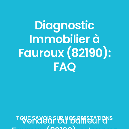
Diagnostic
Immobilier à
Fauroux (82190):
FAQ
TOUT SAVOIR SUR NOS PRESTATIONS
Vendeur ou bailleur à