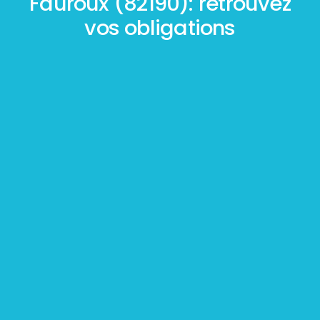
Fauroux (82190): retrouvez
vos obligations
Mesurage
BOUTIN