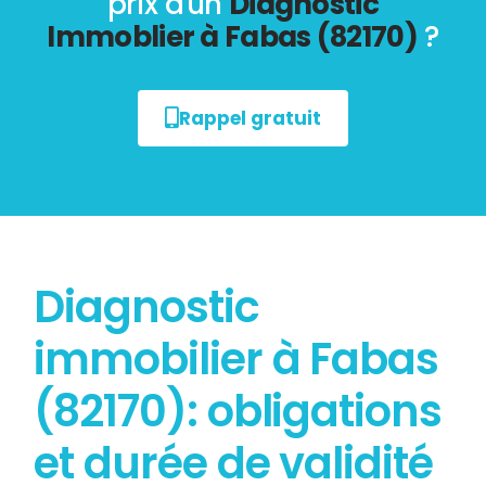
prix d'un
Diagnostic
Immoblier à Fabas (82170)
?
Rappel gratuit
Diagnostic
immobilier à Fabas
(82170): obligations
et durée de validité