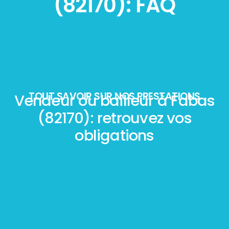
(82170): FAQ
TOUT SAVOIR SUR NOS PRESTATIONS
Vendeur ou bailleur à Fabas
(82170): retrouvez vos
obligations