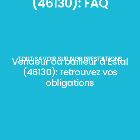
(46130): FAQ
TOUT SAVOIR SUR NOS PRESTATIONS
Vendeur ou bailleur à Estal
(46130): retrouvez vos
obligations