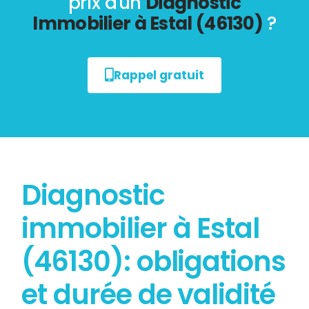
prix d'un
Diagnostic
Immobilier à Estal (46130)
?
Rappel gratuit
Diagnostic
immobilier à Estal
(46130): obligations
et durée de validité