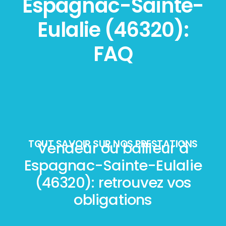
Espagnac-Sainte-
Eulalie (46320):
FAQ
TOUT SAVOIR SUR NOS PRESTATIONS
Vendeur ou bailleur à
Espagnac-Sainte-Eulalie
(46320): retrouvez vos
obligations