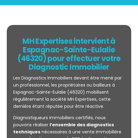
MH Expertises intervient à
Espagnac-Sainte-Eulalie
(46320) pour effectuer votre
Diagnostic Immobilier
Les Diagnostics Immobiliers devant être mené par
un professionnel, les propriétaires ou bailleurs à
Espagnac-Sainte-Eulalie (46320) mobilisent
régulièrement la société MH Expertises, cette
Mesurage
dernière étant réputée pour être réactive.
CARREZ
Diagnostiqueurs immobiliers certifiés, nous
pouvons réaliser
l’ensemble des diagnostics
techniques
nécessaires à une vente immobilière