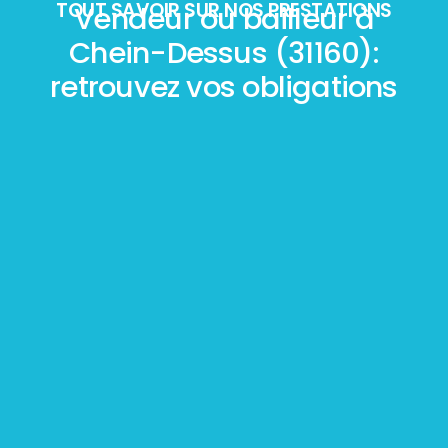
TOUT SAVOIR SUR NOS PRESTATIONS
Vendeur ou bailleur à
Chein-Dessus (31160):
retrouvez vos obligations
Mesurage