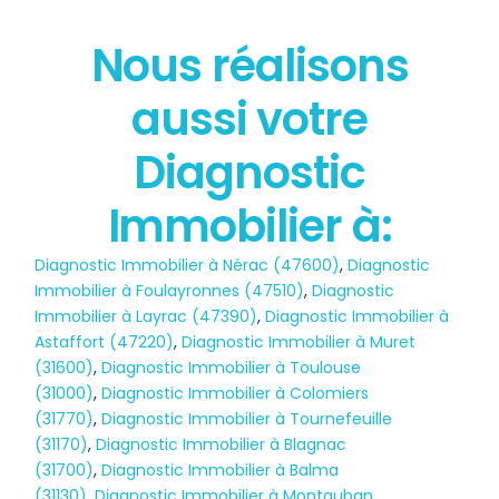
Nous réalisons
État des risques
aussi votre
POLLUTION
Diagnostic
Immobilier à:
Diagnostic Immobilier à Nérac (47600)
,
Diagnostic
Immobilier à Foulayronnes (47510)
,
Diagnostic
Immobilier à Layrac (47390)
,
Diagnostic Immobilier à
Astaffort (47220)
,
Diagnostic Immobilier à Muret
(31600)
,
Diagnostic Immobilier à Toulouse
(31000)
,
Diagnostic Immobilier à Colomiers
(31770)
,
Diagnostic Immobilier à Tournefeuille
(31170)
,
Diagnostic Immobilier à Blagnac
(31700)
,
Diagnostic Immobilier à Balma
(31130)
,
Diagnostic Immobilier à Montauban