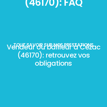
(46170): FAQ
TOUT SAVOIR SUR NOS PRESTATIONS
Vendeur ou bailleur à Cézac
(46170): retrouvez vos
obligations