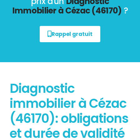
prix d'un
Diagnostic
Immobilier à Cézac (46170)
?
Rappel gratuit
Diagnostic
immobilier à Cézac
(46170): obligations
et durée de validité