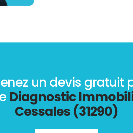
enez un devis gratuit 
re
Diagnostic Immobili
Cessales (31290)