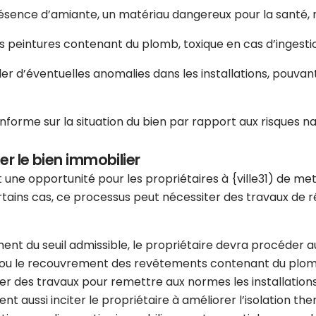
résence d’amiante, un matériau dangereux pour la santé, n
es peintures contenant du plomb, toxique en cas d’ingesti
er d’éventuelles anomalies dans les installations, pouva
nforme sur la situation du bien par rapport aux risques nat
er le bien immobilier
 une opportunité pour les propriétaires à {ville31) de met
tains cas, ce processus peut nécessiter des travaux de rén
ment du seuil admissible, le propriétaire devra procéder
ou le recouvrement des revêtements contenant du plomb si
ner des travaux pour remettre aux normes les installatio
ent aussi inciter le propriétaire à améliorer l’isolation th