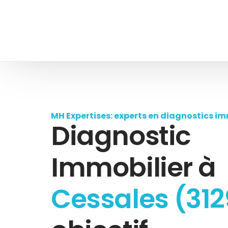
MH Expertises: experts en diagnostics im
Diagnostic
Immobilier à
Cessales (312