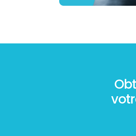
Obt
vot