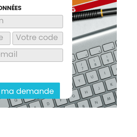
ONNÉES
laire, j’accepte que les informations
itées dans le cadre de la demande de
ion commerciale qui peut en découler.
r ma demande