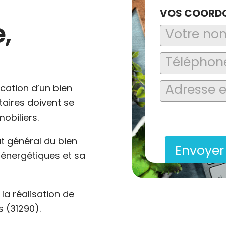
VOS COORD
,
ocation d’un bien
ataires doivent se
En soumettant ce formu
obiliers.
saisies soient explo
contact et de la relat
at général du bien
Envoye
énergétiques et sa
a réalisation de
 (31290).