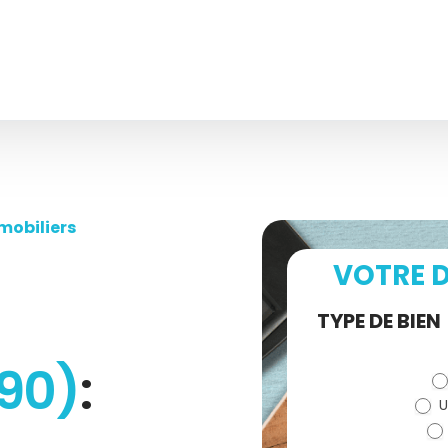
mobiliers
VOTRE D
Demande
TYPE DE BIEN
de devis
90)
:
U
(bloc)