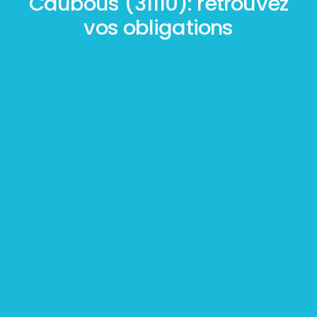
Caubous (31110): retrouvez
vos obligations
Mesurage
BOUTIN