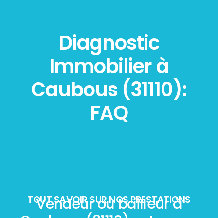
Diagnostic
Immobilier à
Caubous (31110):
FAQ
TOUT SAVOIR SUR NOS PRESTATIONS
Vendeur ou bailleur à