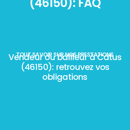
(46150): FAQ
TOUT SAVOIR SUR NOS PRESTATIONS
Vendeur ou bailleur à Catus
(46150): retrouvez vos
obligations