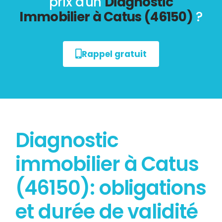
prix d'un
Diagnostic
Immobilier à Catus (46150)
?
Rappel gratuit
Diagnostic
immobilier à Catus
(46150): obligations
et durée de validité