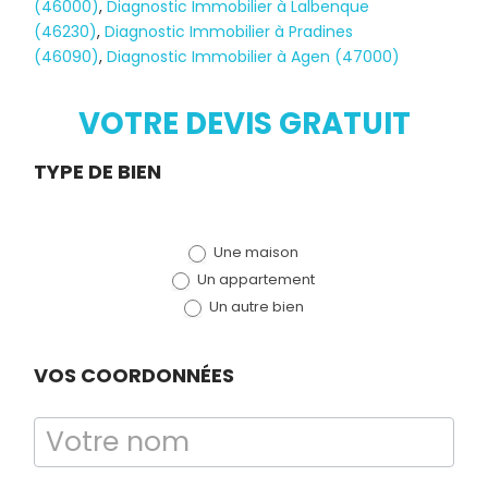
(46000)
,
Diagnostic Immobilier à Lalbenque
(46230)
,
Diagnostic Immobilier à Pradines
(46090)
,
Diagnostic Immobilier à Agen (47000)
Diagnostic
TERMITES
VOTRE DEVIS GRATUIT
Demande
TYPE DE BIEN
de devis
Une maison
(bloc)
Un appartement
Un autre bien
VOS COORDONNÉES