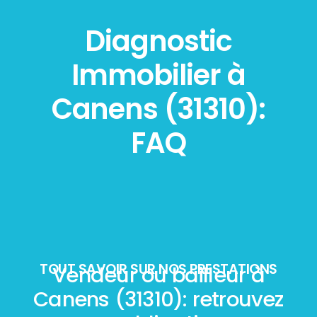
Diagnostic
Immobilier à
Canens (31310):
FAQ
TOUT SAVOIR SUR NOS PRESTATIONS
Vendeur ou bailleur à
Canens (31310): retrouvez