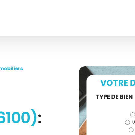
mobiliers
VOTRE D
Demande
TYPE DE BIEN
de devis
6100)
:
U
(bloc)