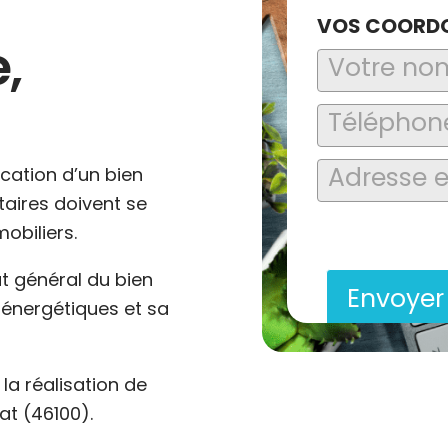
VOS COORD
,
ocation d’un bien
ataires doivent se
En soumettant ce formu
obiliers.
saisies soient explo
contact et de la relat
at général du bien
Envoye
énergétiques et sa
a réalisation de
t (46100).