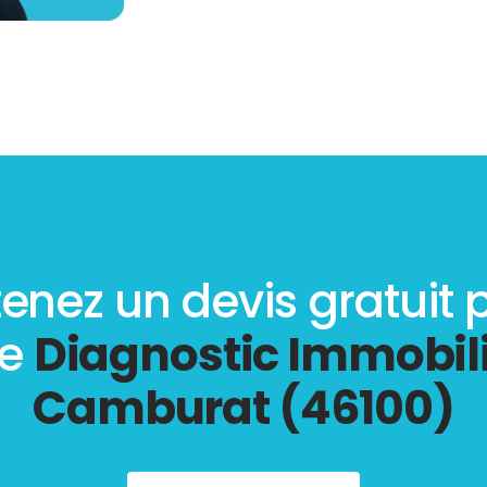
enez un devis gratuit 
re
Diagnostic Immobili
Camburat (46100)