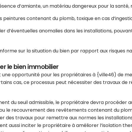
résence d’amiante, un matériau dangereux pour la santé, n
es peintures contenant du plomb, toxique en cas d’ingesti
er d’éventuelles anomalies dans les installations, pouva
nforme sur la situation du bien par rapport aux risques nat
er le bien immobilier
 une opportunité pour les propriétaires à {ville46) de me
tains cas, ce processus peut nécessiter des travaux de rén
ment du seuil admissible, le propriétaire devra procéder
ou le recouvrement des revêtements contenant du plomb si
ner des travaux pour remettre aux normes les installatio
ent aussi inciter le propriétaire à améliorer l’isolation th