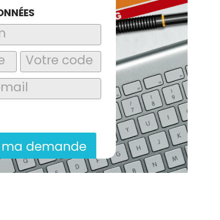
ONNÉES
laire, j’accepte que les informations
itées dans le cadre de la demande de
ion commerciale qui peut en découler.
r ma demande