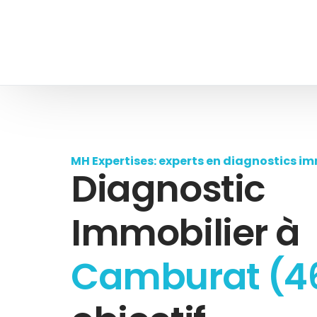
MH Expertises: experts en diagnostics im
Diagnostic
Immobilier à
Camburat (4