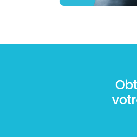
Obt
vot