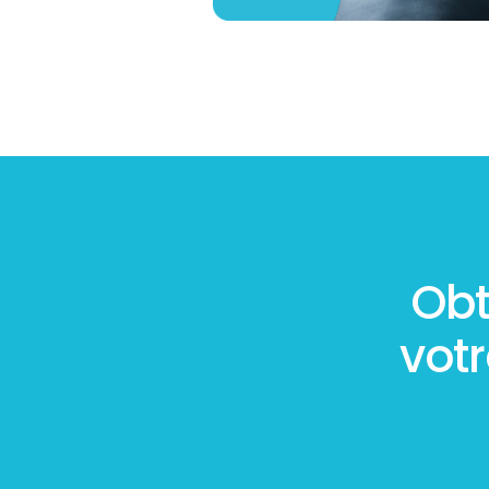
Obt
vot