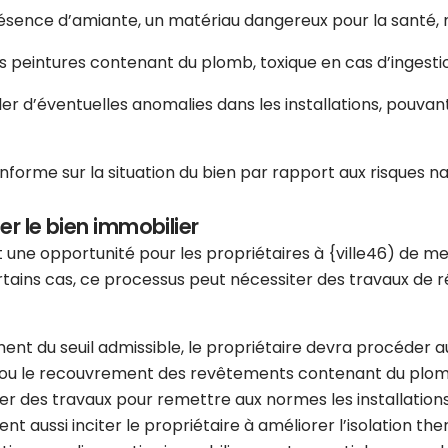
résence d’amiante, un matériau dangereux pour la santé, n
es peintures contenant du plomb, toxique en cas d’ingesti
er d’éventuelles anomalies dans les installations, pouva
nforme sur la situation du bien par rapport aux risques nat
er le bien immobilier
 une opportunité pour les propriétaires à {ville46) de me
tains cas, ce processus peut nécessiter des travaux de rén
ment du seuil admissible, le propriétaire devra procéder
ou le recouvrement des revêtements contenant du plomb si
ner des travaux pour remettre aux normes les installatio
ent aussi inciter le propriétaire à améliorer l’isolation th