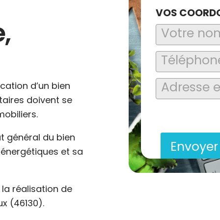
VOS COORD
,
ocation d’un bien
ataires doivent se
En soumettant ce formu
obiliers.
saisies soient explo
contact et de la relat
at général du bien
Envoye
énergétiques et sa
a réalisation de
x (46130).