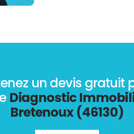
enez un devis gratuit 
re
Diagnostic Immobili
Bretenoux (46130)