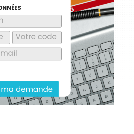
ONNÉES
laire, j’accepte que les informations
itées dans le cadre de la demande de
ion commerciale qui peut en découler.
r ma demande