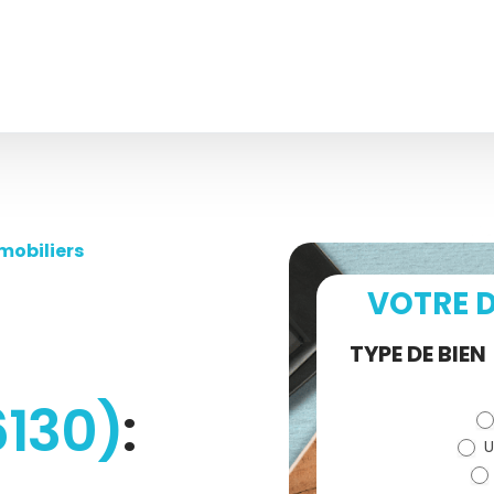
mobiliers
VOTRE D
Demande
TYPE DE BIEN
de devis
6130)
:
U
(bloc)