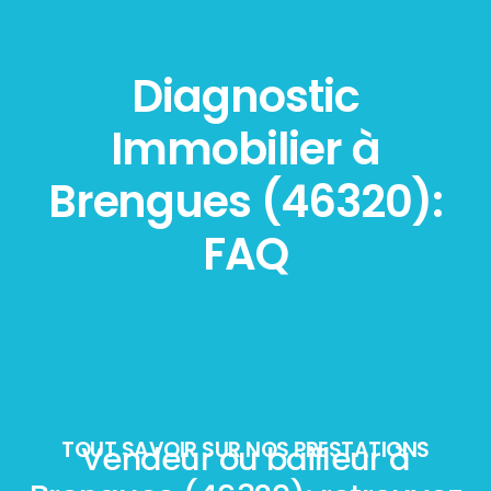
Diagnostic
Immobilier à
Brengues (46320):
FAQ
TOUT SAVOIR SUR NOS PRESTATIONS
Vendeur ou bailleur à