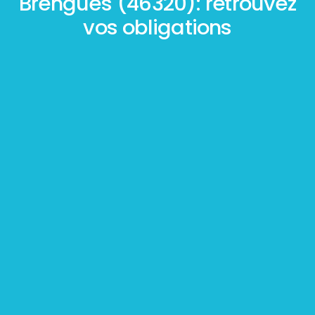
Brengues (46320): retrouvez
vos obligations
Mesurage
BOUTIN