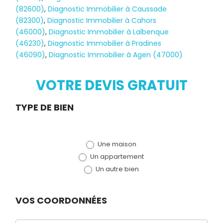
(82600)
,
Diagnostic Immobilier à Caussade
(82300)
,
Diagnostic Immobilier à Cahors
(46000)
,
Diagnostic Immobilier à Lalbenque
Diagnostic
(46230)
,
Diagnostic Immobilier à Pradines
(46090)
,
Diagnostic Immobilier à Agen (47000)
TERMITES
VOTRE DEVIS GRATUIT
Demande
TYPE DE BIEN
de devis
Une maison
(bloc)
Un appartement
Un autre bien
VOS COORDONNÉES