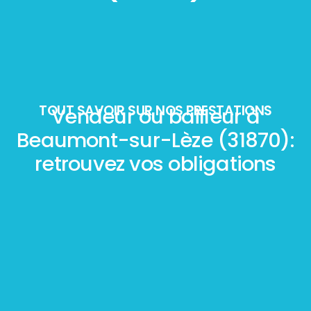
TOUT SAVOIR SUR NOS PRESTATIONS
Vendeur ou bailleur à
Beaumont-sur-Lèze (31870):
retrouvez vos obligations