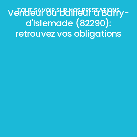
TOUT SAVOIR SUR NOS PRESTATIONS
Vendeur ou bailleur à Barry-
d'Islemade (82290):
retrouvez vos obligations