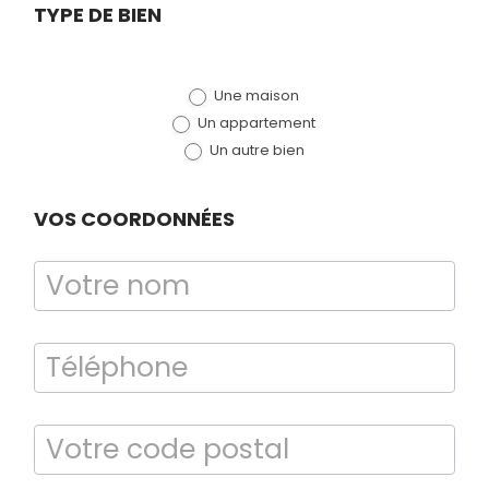
Demande
TYPE DE BIEN
de devis
Une maison
(bloc)
Un appartement
Un autre bien
VOS COORDONNÉES
Bilan énergétique
DPE