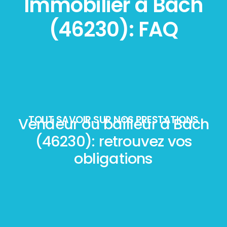
Immobilier à Bach
(46230): FAQ
TOUT SAVOIR SUR NOS PRESTATIONS
Vendeur ou bailleur à Bach
(46230): retrouvez vos
obligations