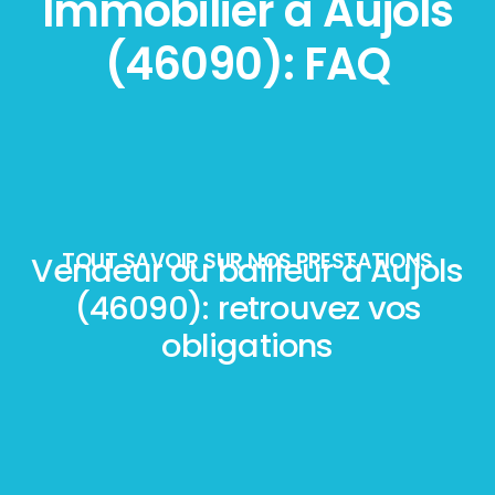
Immobilier à Aujols
(46090): FAQ
TOUT SAVOIR SUR NOS PRESTATIONS
Vendeur ou bailleur à Aujols
(46090): retrouvez vos
obligations