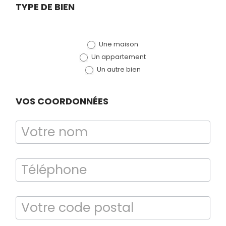
Demande
TYPE DE BIEN
de devis
Une maison
(bloc)
Un appartement
Un autre bien
VOS COORDONNÉES
Bilan énergétique
DPE