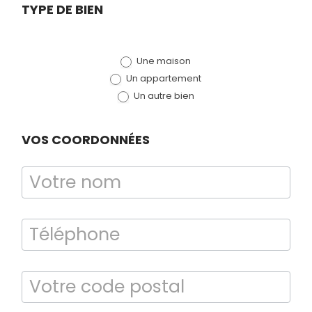
Demande
TYPE DE BIEN
de devis
Une maison
(bloc)
Un appartement
Un autre bien
VOS COORDONNÉES
Bilan énergétique
DPE