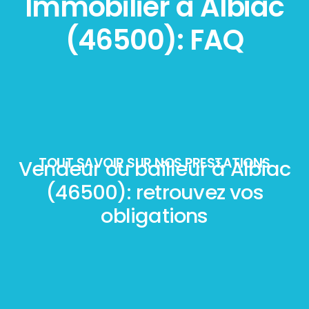
Immobilier à Albiac
(46500): FAQ
TOUT SAVOIR SUR NOS PRESTATIONS
Vendeur ou bailleur à Albiac
(46500): retrouvez vos
obligations