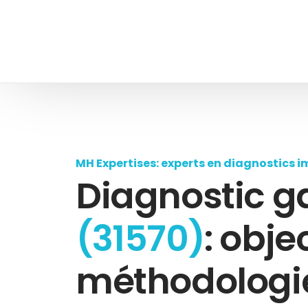
MH Expertises: experts en diagnostics i
Diagnostic g
(31570)
: objec
méthodologie,