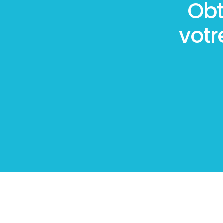
Obt
vot