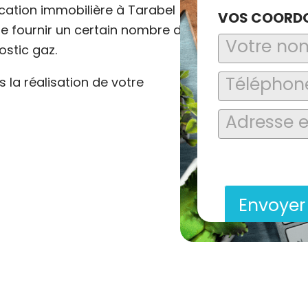
cation immobilière à Tarabel
VOS COORD
 de fournir un certain nombre de
ostic gaz.
la réalisation de votre
En soumettant ce formu
saisies soient explo
contact et de la relat
Envoye