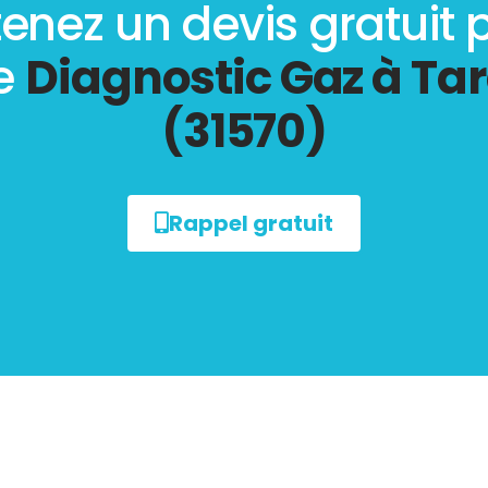
enez un devis gratuit 
re
Diagnostic Gaz à Ta
(31570)
Rappel gratuit