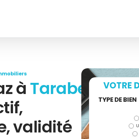
mmobiliers
az à
Tarabel
VOTRE D
Demande
TYPE DE BIEN
tif,
de devis
 validité
U
(bloc)