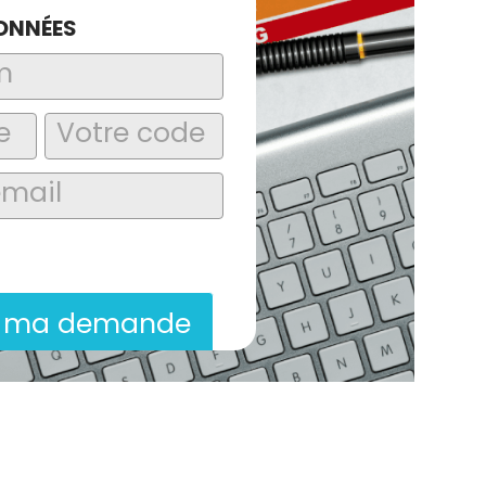
ONNÉES
laire, j’accepte que les informations
itées dans le cadre de la demande de
ion commerciale qui peut en découler.
r ma demande