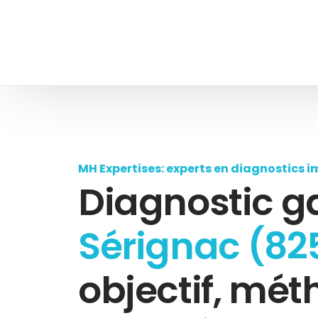
MH Expertises: experts en diagnostics i
Diagnostic g
Sérignac (82
objectif, mét