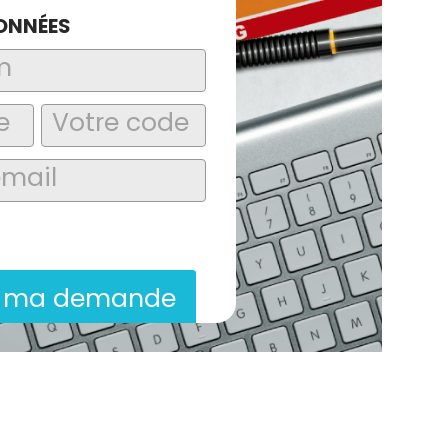
ONNÉES
laire, j’accepte que les informations
itées dans le cadre de la demande de
ion commerciale qui peut en découler.
r ma demande