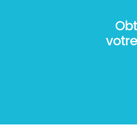
Obt
votr