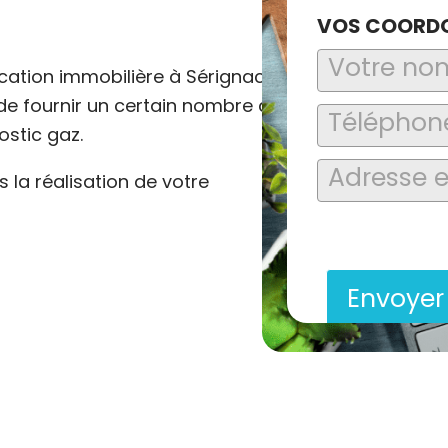
VOS COORD
ocation immobilière à Sérignac
n de fournir un certain nombre de
ostic gaz.
la réalisation de votre
En soumettant ce formu
saisies soient explo
contact et de la relat
Envoye