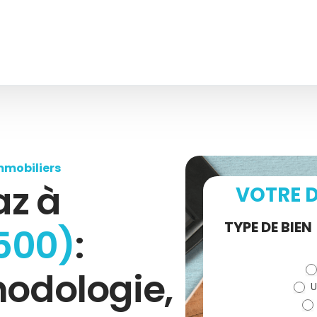
mmobiliers
az à
VOTRE D
Demande
TYPE DE BIEN
500)
:
de devis
hodologie,
U
(bloc)