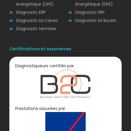
énergétique (DPE)
énergétique (DPE)
Diagnostic ERP
Diagnostic ERP
Diagnostic loi Carrez
Diagnostic loi Boutin
Diagnostic termites
Certifications et assurances
Diagnostiqueurs certifiés par
Diagnostic
Prestations assurées par
GAZ