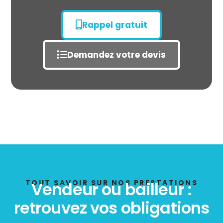
Rappel gratuit
Demandez votre devis
État des risques
POLLUTION
TOUT SAVOIR SUR NOS PRESTATIONS
Vendeur ou bailleur :
retrouvez vos obligations