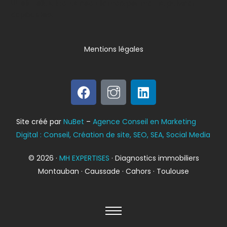
Ut elit tellus, luctus nec ullamcorper mattis, pulvinar
dapibus leo.
Mentions légales
Bilan énergétique
Site créé par
NuBet
–
Agence Conseil en Marketing
DPE
Digital : Conseil, Création de site, SEO, SEA, Social Media
© 2026 ·
MH EXPERTISES
· Diagnostics immobiliers
Montauban · Caussade · Cahors · Toulouse