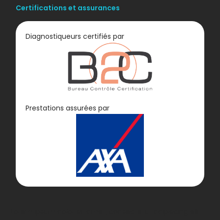
Certifications et assurances
Diagnostiqueurs certifiés par
Diagnostic
Prestations assurées par
GAZ
Lorem ipsum dolor sit amet, consectetur adipiscing elit.