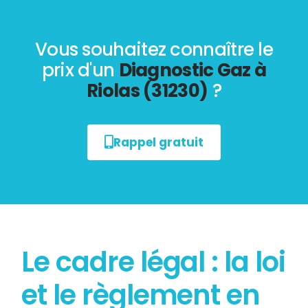
Vous souhaitez connaître le
prix d'un
Diagnostic Gaz à
Riolas (31230)
?
Rappel gratuit
Le cadre légal : la loi
et le règlement en