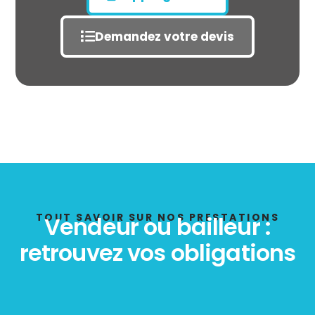
Demandez votre devis
État des risques
POLLUTION
TOUT SAVOIR SUR NOS PRESTATIONS
Vendeur ou bailleur :
retrouvez vos obligations