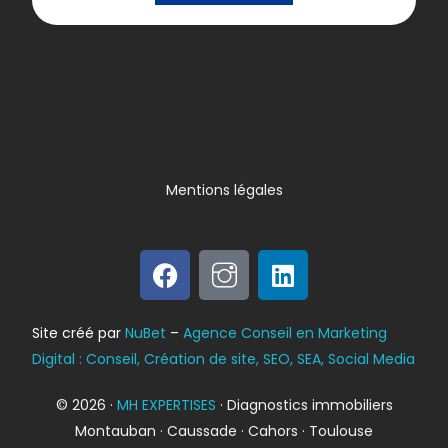
Lorem ipsum dolor sit amet, consectetur adipiscing elit.
Ut elit tellus, luctus nec ullamcorper mattis, pulvinar
dapibus leo.
Mentions légales
Bilan énergétique
Site créé par
NuBet
–
Agence Conseil en Marketing
DPE
Digital : Conseil, Création de site, SEO, SEA, Social Media
© 2026 ·
MH EXPERTISES
· Diagnostics immobiliers
Montauban · Caussade · Cahors · Toulouse