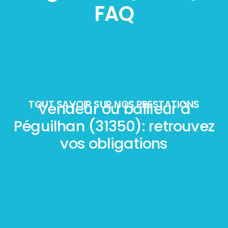
FAQ
TOUT SAVOIR SUR NOS PRESTATIONS
Vendeur ou bailleur à
Péguilhan (31350): retrouvez
vos obligations